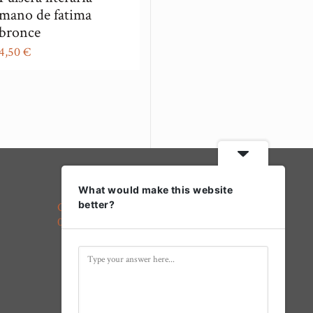
mano de fatima
bronce
4,50
€
¿Dónde estamos?
What would make this website
better?
Calle Arcipreste Gutiérrez, 7
02600 Villarrobledo, Albacete
Síguenos en redes sociales