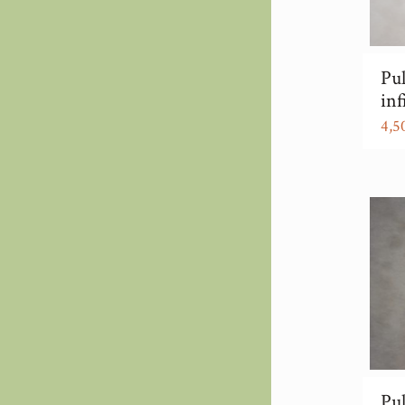
Pul
inf
4,5
Pul