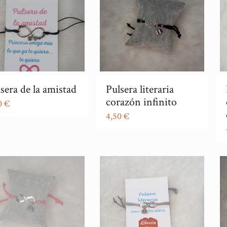
sera de la amistad
Pulsera literaria
corazón infinito
0
€
4,50
€