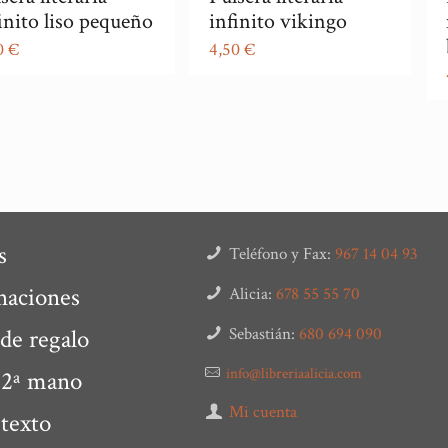
inito liso pequeño
infinito vikingo
0
€
4,50
€
s
Teléfono y Fax:
967 14 04 93
naciones
Alicia:
678 55 55 70
 de regalo
Sebastián:
680 694 090
info@libreriaalicia.com
 2ª mano
Mi cuenta
 texto