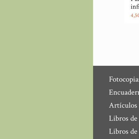
inf
4,5
Fotocopia
Encuader
Artículos
Libros de
Libros de