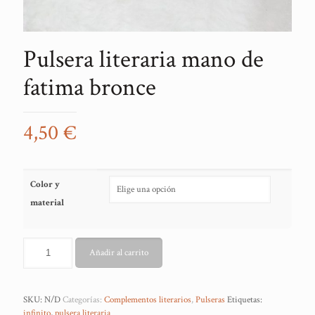
Pulsera literaria mano de
fatima bronce
4,50
€
Color y
material
Añadir al carrito
SKU:
N/D
Categorías:
Complementos literarios
,
Pulseras
Etiquetas:
infinito
,
pulsera literaria