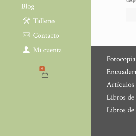
desp
Blog
Talleres
Contacto
Mi cuenta
Fotocopia
0
Encuader
Artículos
Libros de
Libros de