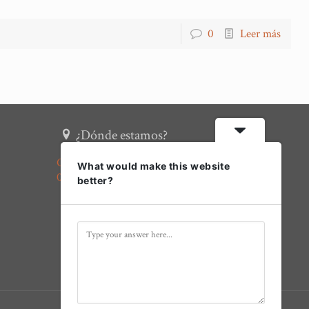
0
Leer más
¿Dónde estamos?
Calle Arcipreste Gutiérrez, 7
What would make this website
02600 Villarrobledo, Albacete
better?
Síguenos en redes sociales