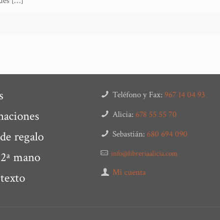
ués
[…]
s
Teléfono y Fax:
967 14 04 93
naciones
Alicia:
678 55 55 70
 de regalo
Sebastián:
680 694 090
info@libreriaalicia.com
 2ª mano
Mi cuenta
 texto