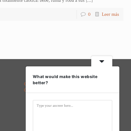
 totalmente caótica: bebe, fuma y roba a sus
[…]
0
Leer más
¿Dónde estamos?
What would make this website
better?
Calle Arcipreste Gutiérrez, 7
02600 Villarrobledo, Albacete
Síguenos en redes sociales