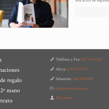
una actriz de segunda
s
Teléfono y Fax:
967 14 04 93
naciones
Alicia:
678 55 55 70
 de regalo
Sebastián:
680 694 090
info@libreriaalicia.com
 2ª mano
Mi cuenta
 texto