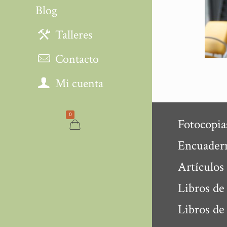
Blog
Talleres
Contacto
Mi cuenta
0
Fotocopia
Encuader
Artículos
Libros de
Libros de