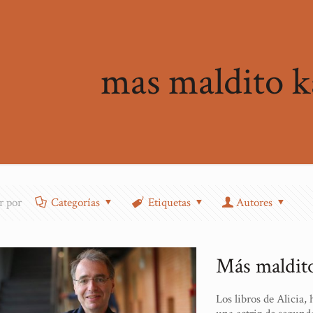
mas maldito 
ar por
Categorías
Etiquetas
Autores
Más maldit
Los libros de Alicia